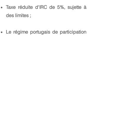
Taxe réduite d'IRC de 5%, sujette à
des limites ;
Le régime portugais de participation
d'exemption d'ordre mondial, qui
exempte l'imposition de bénéfices
et/ou réserves, ainsi que les plus-
values découlant de l'aliénation de
parts sociales, pour autant que
certaines conditions établies dans le
code de l'IRC soient respectées,
s'applique aux entreprises du
CIAM
;
Les associés ou les actionnaires
résidant à l'étranger, qu'il s'agisse de
personnes physiques ou morales,