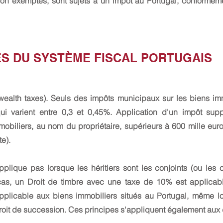
on exemptés, sont sujets à un impôt au Portugal, conformém
S DU SYSTÈME FISCAL PORTUGAIS
wealth taxes). Seuls des impôts municipaux sur les biens imm
qui varient entre 0,3 et 0,45%. Application d'un impôt sup
obiliers, au nom du propriétaire, supérieurs à 600 mille euro
te).
plique pas lorsque les héritiers sont les conjoints (ou les
as, un Droit de timbre avec une taxe de 10% est applicabl
plicable aux biens immobiliers situés au Portugal, même lor
droit de succession. Ces principes s'appliquent également aux